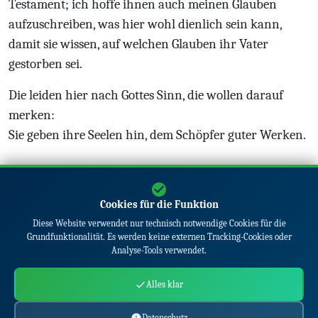
Testament; ich hoffe ihnen auch meinen Glauben
aufzuschreiben, was hier wohl dienlich sein kann,
damit sie wissen, auf welchen Glauben ihr Vater
gestorben sei.
Die leiden hier nach Gottes Sinn, die wollen darauf
merken:
Sie geben ihre Seelen hin, dem Sch
öpfer guter Werken.
Vorheriges Kapitel
Nächstes Kapitel
Cookies für die Funktion
Diese Website verwendet nur technisch notwendige Cookies für die
Grundfunktionalität. Es werden keine externen Tracking-Cookies oder
Analyse-Tools verwendet.
Alles klar
© 2026
www.maertyrerspiegel.de
|
Über
|
Kontakt
|
Datenschutz
Datenschutz