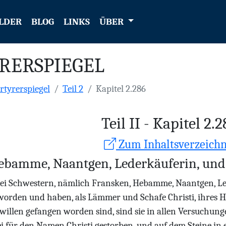
LDER
BLOG
LINKS
ÜBER
RERSPIEGEL
tyrerspiegel
Teil 2
Kapitel 2.286
Teil II - Kapitel 2.2
Zum Inhaltsverzeichn
ebamme, Naantgen, Lederkäuferin, und P
ei Schwestern, nämlich Fransken, Hebamme, Naantgen, Led
t worden und haben, als Lämmer und Schafe Christi, ihres 
swillen gefangen worden sind, sind sie in allen Versuchung
drei für den Namen Christi gestorben, und auf dem Steine i