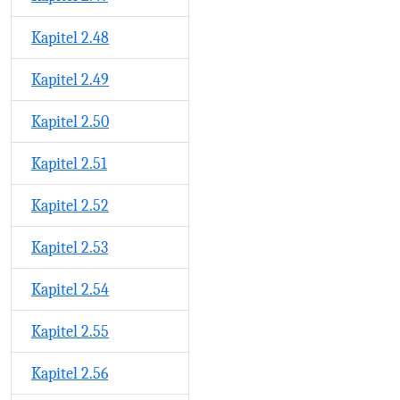
Kapitel 2.48
Kapitel 2.49
Kapitel 2.50
Kapitel 2.51
Kapitel 2.52
Kapitel 2.53
Kapitel 2.54
Kapitel 2.55
Kapitel 2.56