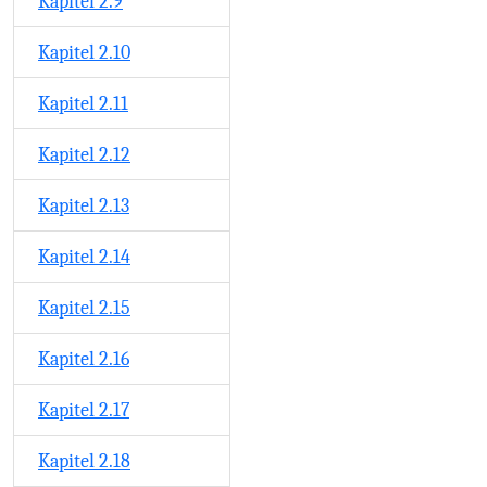
Kapitel 2.9
Kapitel 2.10
Kapitel 2.11
Kapitel 2.12
Kapitel 2.13
Kapitel 2.14
Kapitel 2.15
Kapitel 2.16
Kapitel 2.17
Kapitel 2.18