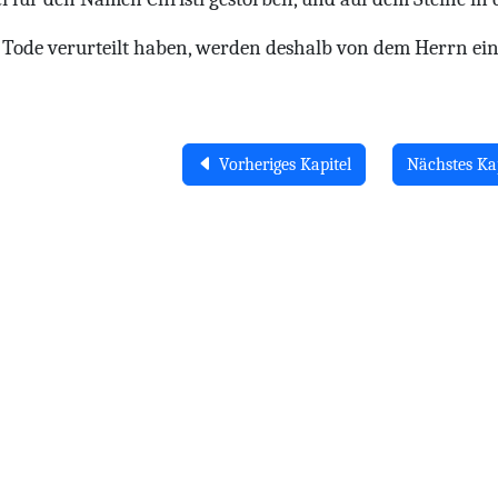
um Tode verurteilt haben, werden deshalb von dem Herrn ei
Vorheriges Kapitel
Nächstes Ka