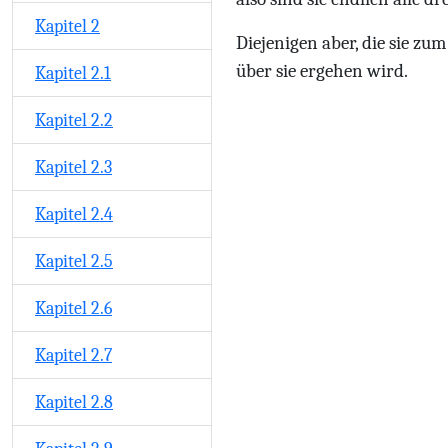
Kapitel 2
Diejenigen aber, die sie z
über sie ergehen wird.
Kapitel 2.1
Kapitel 2.2
Kapitel 2.3
Kapitel 2.4
Kapitel 2.5
Kapitel 2.6
Kapitel 2.7
Kapitel 2.8