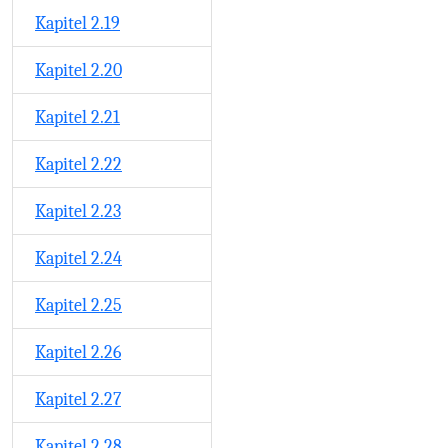
Kapitel 2.19
Kapitel 2.20
Kapitel 2.21
Kapitel 2.22
Kapitel 2.23
Kapitel 2.24
Kapitel 2.25
Kapitel 2.26
Kapitel 2.27
Kapitel 2.28