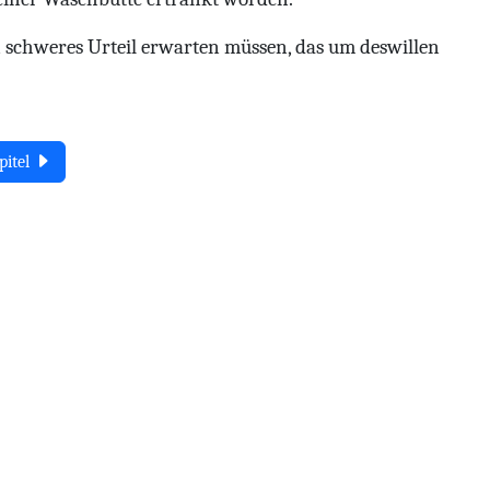
n schweres Urteil erwarten müssen, das um deswillen
pitel