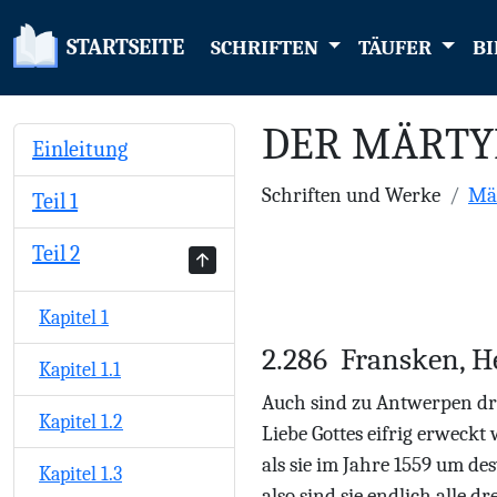
STARTSEITE
SCHRIFTEN
TÄUFER
BI
DER MÄRTY
Einleitung
Schriften und Werke
Mär
Teil 1
Teil 2
Kapitel 1
2.286
Fransken, H
Kapitel 1.1
Auch sind zu Antwerpen dr
Kapitel 1.2
Liebe Gottes eifrig erweck
als sie im Jahre 1559 um de
Kapitel 1.3
also sind sie endlich alle 