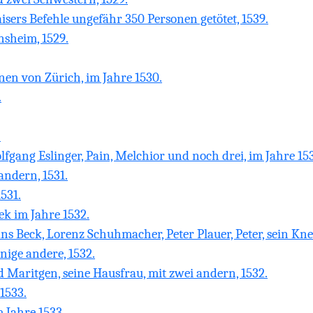
isers Befehle ungefähr 350 Personen getötet, 1539.
nsheim, 1529.
nen von Zürich, im Jahre 1530.
.
.
lfgang Eslinger, Pain, Melchior und noch drei, im Jahre 153
andern, 1531.
531.
ek im Jahre 1532.
s Beck, Lorenz Schuhmacher, Peter Plauer, Peter, sein Kne
nige andere, 1532.
Maritgen, seine Hausfrau, mit zwei andern, 1532.
1533.
m Jahre 1533.