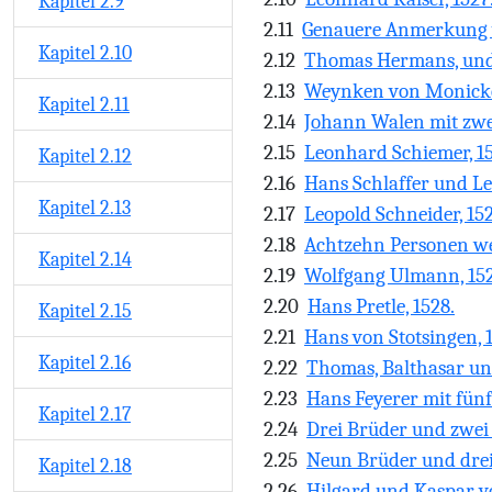
Kapitel 2.9
2.11
Genauere Anmerkung v
Kapitel 2.10
2.12
Thomas Hermans, und 
2.13
Weynken von Monicke
Kapitel 2.11
2.14
Johann Walen mit zwei
2.15
Leonhard Schiemer, 15
Kapitel 2.12
2.16
Hans Schlaffer und Le
Kapitel 2.13
2.17
Leopold Schneider, 152
2.18
Achtzehn Personen we
Kapitel 2.14
2.19
Wolfgang Ulmann, 152
2.20
Hans Pretle, 1528.
Kapitel 2.15
2.21
Hans von Stotsingen, 
Kapitel 2.16
2.22
Thomas, Balthasar un
2.23
Hans Feyerer mit fünf
Kapitel 2.17
2.24
Drei Brüder und zwei 
2.25
Neun Brüder und drei
Kapitel 2.18
2.26
Hilgard und Kaspar v