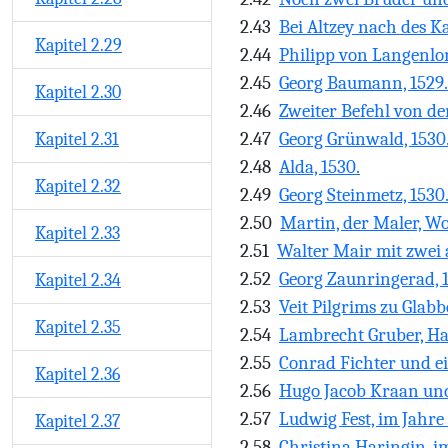
2.43
Bei Altzey nach des Ka
Kapitel 2.29
2.44
Philipp von Langenlo
2.45
Georg Baumann, 1529.
Kapitel 2.30
2.46
Zweiter Befehl von de
2.47
Georg Grünwald, 1530
Kapitel 2.31
2.48
Alda, 1530.
Kapitel 2.32
2.49
Georg Steinmetz, 1530
2.50
Martin, der Maler, Wo
Kapitel 2.33
2.51
Walter Mair mit zwei 
2.52
Georg Zaunringerad, 1
Kapitel 2.34
2.53
Veit Pilgrims zu Glabb
Kapitel 2.35
2.54
Lambrecht Gruber, Han
2.55
Conrad Fichter und ei
Kapitel 2.36
2.56
Hugo Jacob Kraan und 
2.57
Ludwig Fest, im Jahre 
Kapitel 2.37
2.58
Christina Haringin, i