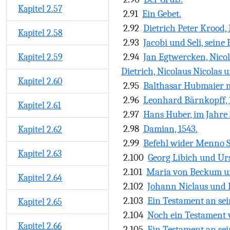
Kapitel 2.57
2.91
Ein Gebet.
2.92
Dietrich Peter Krood,
Kapitel 2.58
2.93
Jacobi und Seli, seine
2.94
Jan Egtwercken, Nicol
Kapitel 2.59
Dietrich, Nicolaus Nicolas
Kapitel 2.60
2.95
Balthasar Hubmaier m
2.96
Leonhard Bärnkopff, 
Kapitel 2.61
2.97
Hans Huber, im Jahre 
2.98
Damian, 1543.
Kapitel 2.62
2.99
Befehl wider Menno Si
Kapitel 2.63
2.100
Georg Libich und Urse
2.101
Maria von Beckum und
Kapitel 2.64
2.102
Johann Niclaus und 
2.103
Ein Testament an sei
Kapitel 2.65
2.104
Noch ein Testament v
Kapitel 2.66
2.105
Ein Testament an se