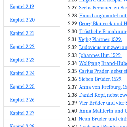
Kapitel 2.19
2.27
Sechs Personen zu Bas
2.28
Hans Langmantel mit 
Kapitel 2.20
2.29
Georg Blaurock und Ha
2.30
Tröstliche Ermahnung
Kapitel 2.21
2.31
Viglig Plaitner, 1529.
Kapitel 2.22
2.32
Ludovicus mit zwei an
2.33
Johannes Hut, 1529.
Kapitel 2.23
2.34
Wolfgang Brand-Huber,
2.35
Carius Prader, nebst e
Kapitel 2.24
2.36
Sieben Brüder, 1529.
Kapitel 2.25
2.37
Anna von Freiburg, 15
2.38
Daniel Kopf, nebst zw
Kapitel 2.26
2.39
Vier Brüder und vier
2.40
Anna Mahlerin und Ur
Kapitel 2.27
2.41
Neun Brüder und einig
Kapitel 2.28
2.42
Noch zwei Brüder und