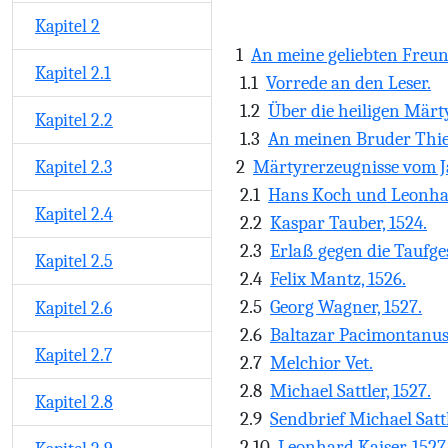
Kapitel 2
1
An meine geliebten Freu
Kapitel 2.1
1.1
Vorrede an den Leser.
1.2
Über die heiligen Märt
Kapitel 2.2
1.3
An meinen Bruder Thiel
2
Märtyrerzeugnisse vom J
Kapitel 2.3
2.1
Hans Koch und Leonha
Kapitel 2.4
2.2
Kaspar Tauber, 1524.
2.3
Erlaß gegen die Taufge
Kapitel 2.5
2.4
Felix Mantz, 1526.
2.5
Georg Wagner, 1527.
Kapitel 2.6
2.6
Baltazar Pacimontanus,
Kapitel 2.7
2.7
Melchior Vet.
2.8
Michael Sattler, 1527.
Kapitel 2.8
2.9
Sendbrief Michael Satt
2.10
Leonhard Kaiser, 1527