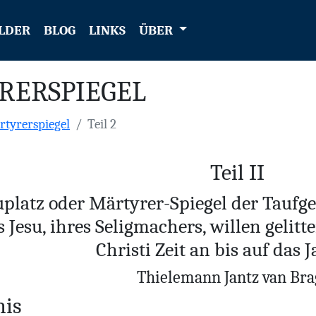
LDER
BLOG
LINKS
ÜBER
RERSPIEGEL
tyrerspiegel
Teil 2
Teil II
uplatz oder Märtyrer-Spiegel der Taufge
 Jesu, ihres Seligmachers, willen gelit
Christi Zeit an bis auf das 
Thielemann Jantz van Bra
nis