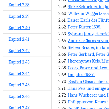
Kapitel 2.38
2.59
Sicke Schneider, im Ja
2.60
Wilhelm Wiggertz von
Kapitel 2.39
2.61
Kaiser Karls des Fünf
2.62
Peter Küster, 1535.
Kapitel 2.40
2.63
Sybrant Jantz, Henric
Kapitel 2.41
2.64
Andreas Claessen von
2.65
Sieben Brüder, im Jah
Kapitel 2.42
2.66
Peter Gerhard, Peter 
2.67
Hieronymus Kels, Mich
Kapitel 2.43
2.68
Georg Baser und Leonh
Kapitel 2.44
2.69
Im Jahre 1537.
2.70
Bastian Glasmacher u
Kapitel 2.45
2.71
Hans Peis und einige a
2.72
Hans Wucherer und Ha
Kapitel 2.46
2.73
Philippus von Keurs, 
Kapitel 2.47
2.74
Zwölf Personen zu Bu