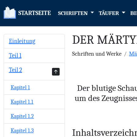
STARTSEITE
SCHRIFTEN
TÄUFER
BI
DER MÄRTY
Einleitung
Schriften und Werke
Mär
Teil 1
Teil 2
Der blutige Scha
Kapitel 1
um des Zeugnisses
Kapitel 1.1
Kapitel 1.2
Inhaltsverzeich
Kapitel 1.3