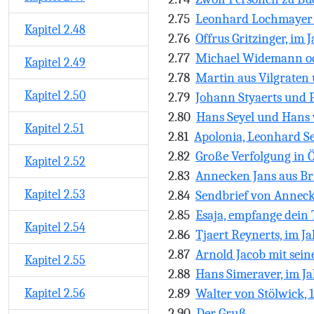
2.75
Leonhard Lochmayer u
Kapitel 2.48
2.76
Offrus Gritzinger, im 
2.77
Michael Widemann ode
Kapitel 2.49
2.78
Martin aus Vilgraten
Kapitel 2.50
2.79
Johann Styaerts und P
2.80
Hans Seyel und Hans v
Kapitel 2.51
2.81
Apolonia, Leonhard Se
2.82
Große Verfolgung in Ö
Kapitel 2.52
2.83
Annecken Jans aus Bri
Kapitel 2.53
2.84
Sendbrief von Annecke
2.85
Esaja, empfange dein 
Kapitel 2.54
2.86
Tjaert Reynerts, im Ja
2.87
Arnold Jacob mit sein
Kapitel 2.55
2.88
Hans Simeraver, im Ja
Kapitel 2.56
2.89
Walter von Stölwick, 1
2.90
Der Gruß.