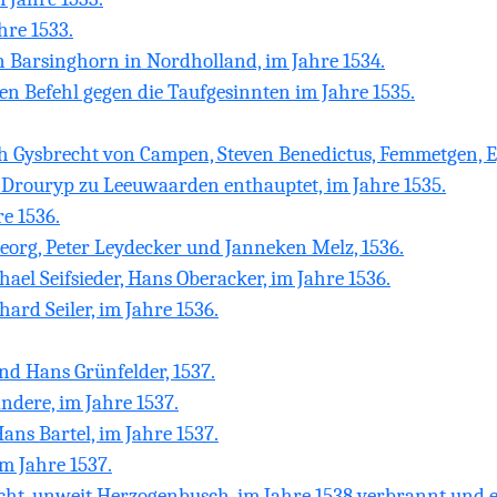
hre 1533.
 Barsinghorn in Nordholland, im Jahre 1534.
ten Befehl gegen die Taufgesinnten im Jahre 1535.
h Gysbrecht von Campen, Steven Benedictus, Femmetgen, E
 Drouryp zu Leeuwaarden enthauptet, im Jahre 1535.
re 1536.
Georg, Peter Leydecker und Janneken Melz, 1536.
ael Seifsieder, Hans Oberacker, im Jahre 1536.
ard Seiler, im Jahre 1536.
nd Hans Grünfelder, 1537.
ndere, im Jahre 1537.
ns Bartel, im Jahre 1537.
im Jahre 1537.
cht, unweit Herzogenbusch, im Jahre 1538 verbrannt und 