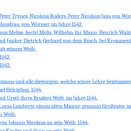
 Peter Trynes, Nicolaus Roders, Peter Nicolaus Jans von W
 Hausfrau, von Wormer, im Jahre 1542.
aus Meliss, Aecht Melis, Wilhelm, ihr Mann, Henrich Walin
 und Junker Dietrich Gerhard von dem Busch, bei Krommeni
it seinem Weib.
1542.
1542.
mons und alle diejenigen, welche seiner Lehre beistimmte
l Helrigling, 1544.
 Ursel, ihres Bruders Weib, im Jahre 1544.
Lucas Lamberts, einem alten Manne, genannt Großvater, im
n Weib.
on Johann Nicolaus an sein Weib, 1544.
ine Kinder und dann an sein Weib.