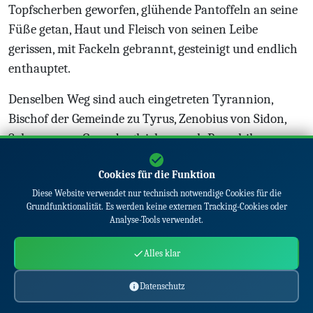
Topfscherben geworfen, glühende Pantoffeln an seine
Füße getan, Haut und Fleisch von seinen Leibe
gerissen, mit Fackeln gebrannt, gesteinigt und endlich
enthauptet.
Denselben Weg sind auch eingetreten Tyrannion,
Bischof der Gemeinde zu Tyrus, Zenobius von Sidon,
Sylvanus von Gaza, desgleichen auch Pamphilus, von
welchem Eusebius insbesondere ein Buch geschrieben.
Cookies für die Funktion
Joh. Gys., Hist. Mart., 1657, Fol. 23, Col. 3. Euseb., Lib. 8,
Diese Website verwendet nur technisch notwendige Cookies für die
Cap. 6. Cyprian., Lib. 7, Cap. 6.
Grundfunktionalität. Es werden keine externen Tracking-Cookies oder
Analyse-Tools verwendet.
Phileas, Bischof der Gemeinde Jesu Christi zu Thumis in
Alles klar
Ägypten, um der evangelischen
Wahrheit willen an
demselben Orte enthauptet, im Jahre 302
Es wird
Datenschutz
berichtet, dass nach dem Tode vorgemeldeter Märtyrer,