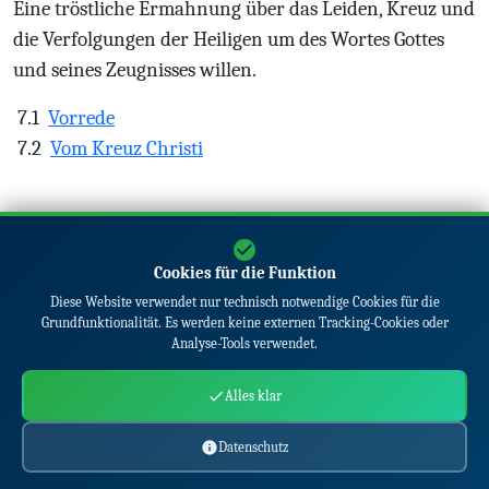
Eine tr
östliche Ermahnung
über das Leiden, Kreuz
und
die Verfolgungen der Heiligen um des Wortes
Gottes
und seines Zeugnisses willen.
7.1
Vorrede
7.2
Vom Kreuz Christi
Cookies für die Funktion
© 2026
www.maertyrerspiegel.de
|
Über
|
Kontakt
|
Diese Website verwendet nur technisch notwendige Cookies für die
Grundfunktionalität. Es werden keine externen Tracking-Cookies oder
Datenschutz
Analyse-Tools verwendet.
Alles klar
Datenschutz