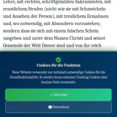
Lehre, mit rechten, schriftgemäßen Sakramenten, mit
ernstlichem Strafen (nicht wie sie mit Schmeicheln
und Ansehen der Person), mit treulichem Ermahnen
und, wo notwendig, mit Absondern vorzustehen;
sondern dass sie sich mit einem falschen Schein
umgeben und unter dem Namen Christi und seiner
Gemeinde der Welt Diener sind und von ihr reich
belohnt werden, die die Welt hoch ehren und lieb
haben, von der Welt sprechen, ihr gefallen, die die Welt
Cookies für die Funktion
sucht und gerne hört, da sie, wie Johannes sagt
Diese Website verwendet nur technisch notwendige Cookies für die
(1Joh 4,5), von der Welt sind; darum ist es drittens ein
Grundfunktionalität. Es werden keine externen Tracking-Cookies oder
unwiderleglicher Beweis, dass sie leider nicht berufene
Analyse-Tools verwendet.
Diener der Gemeinden Christi, wie sie fälschlich
Alles klar
vorgeben, sondern Diener und Vorsteher oder
Unterstützer des Reichs des Antichristen sind, wie man
Datenschutz
aus ihrer Lehre, ihrem Leben und ihren Früchten