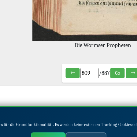
Die Wormser Propheten
/
887
Go
s für die Grundfunktionalität. Es werden keine externen Tracking-Cookies od