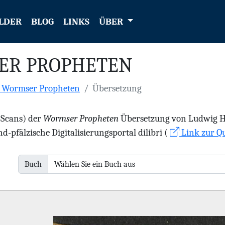
LDER
BLOG
LINKS
ÜBER
ER PROPHETEN
e Wormser Propheten
Übersetzung
 (Scans) der
Wormser Propheten
Übersetzung von Ludwig Hae
d-pfälzische Digitalisierungsportal dilibri (
Link zur Qu
Buch