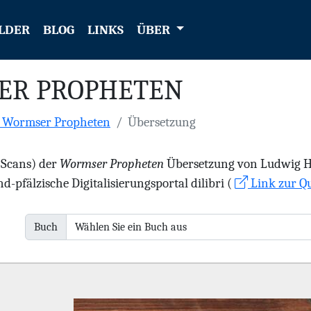
LDER
BLOG
LINKS
ÜBER
ER PROPHETEN
e Wormser Propheten
Übersetzung
 (Scans) der
Wormser Propheten
Übersetzung von Ludwig Hae
d-pfälzische Digitalisierungsportal dilibri (
Link zur Qu
Buch