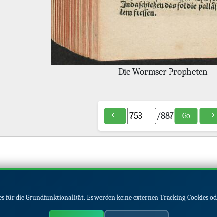
Die Wormser Propheten
/
887
Go
s für die Grundfunktionalität. Es werden keine externen Tracking-Cookies od