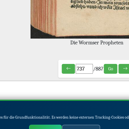
Die Wormser Propheten
/
887
Go
s für die Grundfunktionalität. Es werden keine externen Tracking-Cookies od