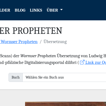
LDER
BLOG
LINKS
ÜBER
ER PROPHETEN
e Wormser Propheten
Übersetzung
 (Scans) der
Wormser Propheten
Übersetzung von Ludwig Hae
d-pfälzische Digitalisierungsportal dilibri (
Link zur Qu
Buch