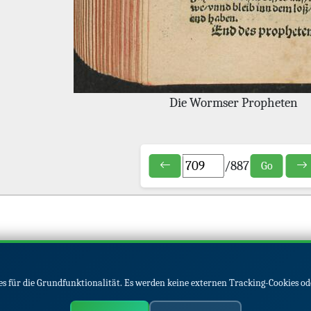
Die Wormser Propheten
/
887
Go
s für die Grundfunktionalität. Es werden keine externen Tracking-Cookies od