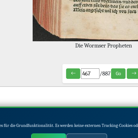
Die Wormser Propheten
/
887
Go
s für die Grundfunktionalität. Es werden keine externen Tracking-Cookies od