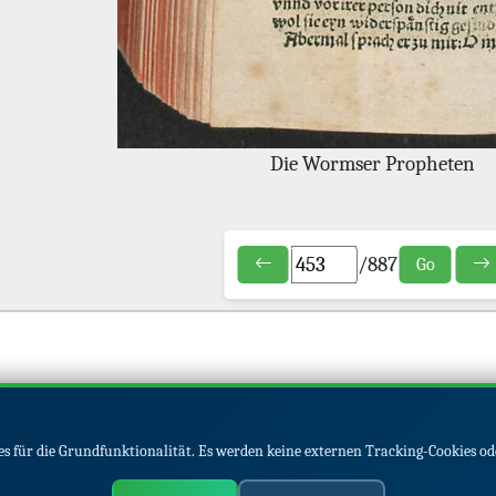
Die Wormser Propheten
/
887
Go
s für die Grundfunktionalität. Es werden keine externen Tracking-Cookies od