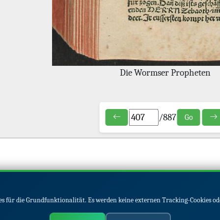
Die Wormser Propheten
/
887
Go
s für die Grundfunktionalität. Es werden keine externen Tracking-Cookies od