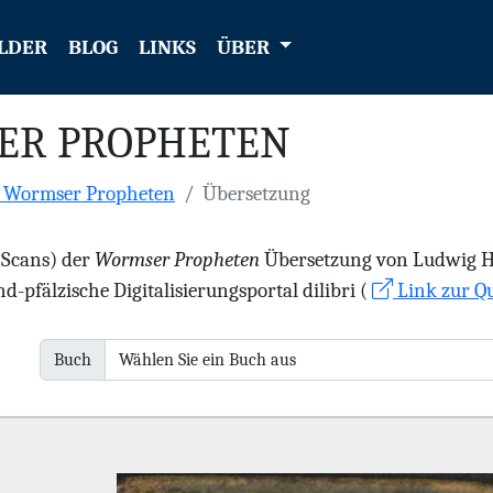
LDER
BLOG
LINKS
ÜBER
ER PROPHETEN
e Wormser Propheten
Übersetzung
 (Scans) der
Wormser Propheten
Übersetzung von Ludwig Hae
d-pfälzische Digitalisierungsportal dilibri (
Link zur Qu
Buch