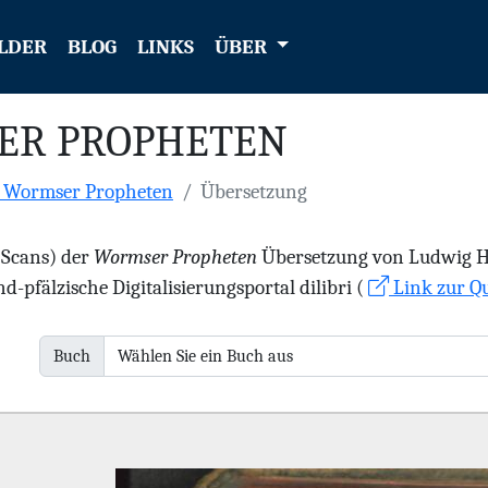
LDER
BLOG
LINKS
ÜBER
ER PROPHETEN
e Wormser Propheten
Übersetzung
 (Scans) der
Wormser Propheten
Übersetzung von Ludwig Hae
d-pfälzische Digitalisierungsportal dilibri (
Link zur Qu
Buch