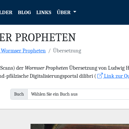
LDER
BLOG
LINKS
ÜBER
ER PROPHETEN
e Wormser Propheten
Übersetzung
 (Scans) der
Wormser Propheten
Übersetzung von Ludwig Hae
d-pfälzische Digitalisierungsportal dilibri (
Link zur Qu
Buch