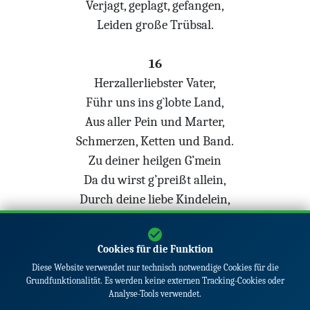
Verjagt, geplagt, gefangen,
Leiden große Trübsal.
16
Herzallerliebster Vater,
Führ uns ins g`lobte Land,
Aus aller Pein und Marter,
Schmerzen, Ketten und Band.
Zu deiner heilgen G’mein
Da du wirst g’preißt allein,
Durch deine liebe Kindelein,
Die dir gehorsam seyn.
Amen.
Cookies für die Funktion
Diese Website verwendet nur technisch notwendige Cookies für die
Grundfunktionalität. Es werden keine externen Tracking-Cookies oder
Analyse-Tools verwendet.