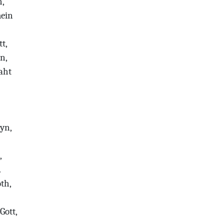
n,
mein
t,
n,
aht
yn,
,
.
th,
Gott,