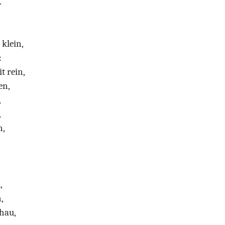
.
 klein,
:
t rein,
en,
,
,
n,
,
,
hau,