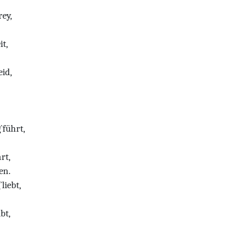
ey,
it,
id,
führt,
rt,
en.
iebt,
bt,