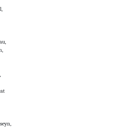
l,
au,
n,
,
at
seyn,