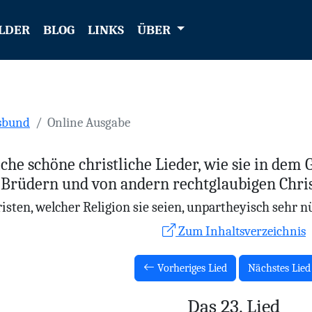
LDER
BLOG
LINKS
ÜBER
sbund
Online Ausgabe
liche schöne christliche Lieder, wie sie in dem
Brüdern und von andern rechtglaubigen Chris
isten, welcher Religion sie seien, unpartheyisch sehr 
Zum Inhaltsverzeichnis
Vorheriges Lied
Nächstes Lie
Das 23. Lied