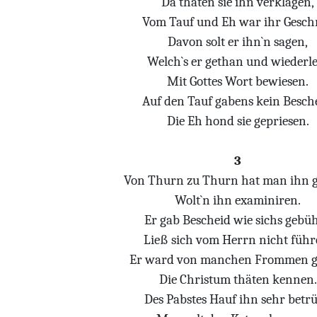
Da thäten sie ihn verklagen,
Vom Tauf und Eh war ihr Geschr
Davon solt er ihn`n sagen,
Welch`s er gethan und wiederle
Mit Gottes Wort bewiesen.
Auf den Tauf gabens kein Besche
Die Eh hond sie gepriesen.
3
Von Thurn zu Thurn hat man ihn g`
Wolt`n ihn examiniren.
Er gab Bescheid wie sichs gebüh
Ließ sich vom Herrn nicht führ
Er ward von manchen Frommen g`l
Die Christum thäten kennen.
Des Pabstes Hauf ihn sehr betrü