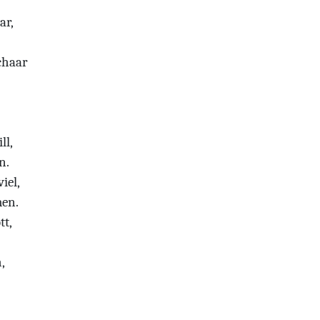
ar,
chaar
ll,
n.
iel,
en.
tt,
,