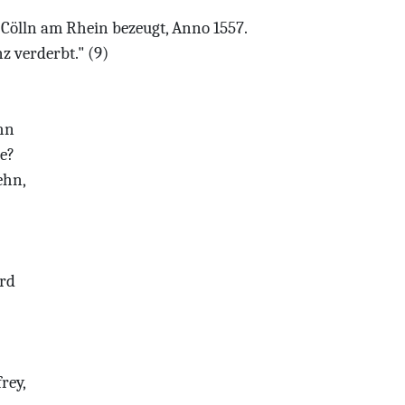
Cölln am Rhein bezeugt, Anno 1557.
z verderbt." (9)
ehn
e?
ehn,
rd
rey,