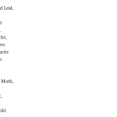
d Leid,
t
.
cht,
re.
ucht
e.
d Muth,
,
ohl