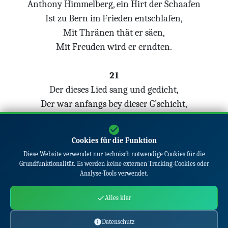
Anthony Himmelberg, ein Hirt der Schaafen
Ist zu Bern im Frieden entschlafen,
Mit Thränen thät er säen,
Mit Freuden wird er erndten.
21
Der dieses Lied sang und gedicht,
Der war anfangs bey dieser G’schicht,
Gott helf uns allensammen,
Durch Jesum Christum, Amen.
Cookies für die Funktion
Diese Website verwendet nur technisch notwendige Cookies für die
Grundfunktionalität. Es werden keine externen Tracking-Cookies oder
Analyse-Tools verwendet.
Alles klar
© 2026
www.maertyrerspiegel.de
|
Über
|
Kontakt
|
Datenschutz
Datenschutz