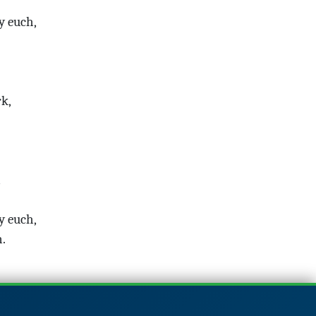
y euch,
rk,
n
y euch,
.