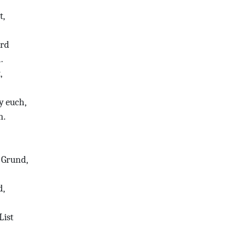
t,
ord
.
,
y euch,
n.
 Grund,
d,
List