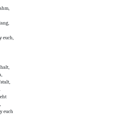
nahm,
lang,
y euch,
halt,
n,
stalt,
.
geht
,
ey euch