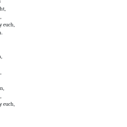
n
ht,
,
y euch,
n.
,
,
n,
,
y euch,