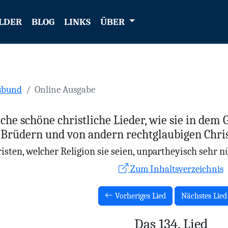
LDER
BLOG
LINKS
ÜBER
sbund
Online Ausgabe
liche schöne christliche Lieder, wie sie in dem
Brüdern und von andern rechtglaubigen Chris
isten, welcher Religion sie seien, unpartheyisch sehr 
Zum Inhaltsverzeichnis
Vorheriges Lied
Nächstes Lie
Das 134. Lied