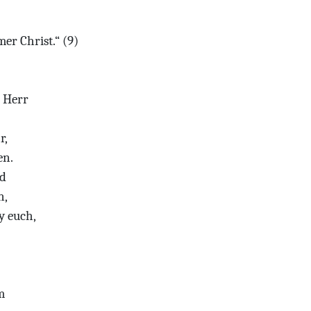
er Christ.“ (9)
r Herr
r,
en.
id
n,
y euch,
m